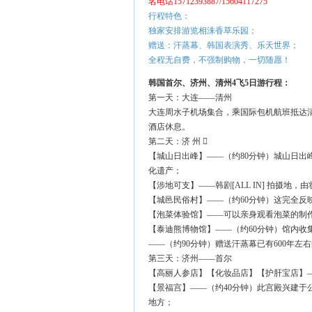
名电话15712393887/15604117275
行程特色：
独家安排游览相洙香草乐园；
赠送：汗蒸幕、韩国表演秀、乐天世界；
全程无自费，不强制购物，一切随愿！
韩国首尔、济州、清州4飞5日游行程：
第一天：大连——清州
大连周水子机场集合，乘国际包机航班抵达
酒店休息。
第二天：济 州 
【城山日出峰】——（约80分钟）城山日出
化遗产；
【涉地可支】——韩剧[ALL IN] 拍摄
【城邑民俗村】——（约60分钟）这完全反
【泡菜体验馆】——可以亲身观看泡菜的制
【泰迪熊博物馆】——（约60分钟）馆内收
——（约90分钟）赠送汗蒸幕已有600年左
第三天：济州——首尔
【高丽人参店】【化妆品店】【护肝宝店】
【景福宫】——（约40分钟）此宫殿兴建于公
地方；