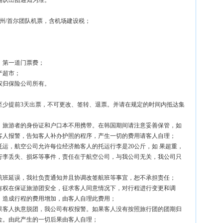
确认出团通知为准。
/济州/首尔团队机票，含机场建设税；
；
；
）第一道门票费；
产超市；
决权归保险公司所有。
票至少提前3天出票，不可更改、签转、退票。并请在规定的时间内抵达集
场，旅游者的身份证和户口本不用携带。在韩国期间请注意妥善保管，如
客人报警，告知客人补办护照的程序，产生一切的费用请客人自理；
托运，航空公司允许每位经济舱客人的托运行李是20公斤，如 果超重，
行李丢失、损坏等事件，责任在于航空公司，与我公司无关，我公司只
成航班延误，我社负责通知并且协调改签航班等事宜，恕不承担责任；
社有权在保证旅游团安全，征求客人同意情况下，对行程进行变更和调
，造成行程的费用增加，由客人自理此费用；
如果客人执意脱团，我公司有权报警。如果客人没有按照旅行团的团期归
金。由此产生的一切后果由客人自理；