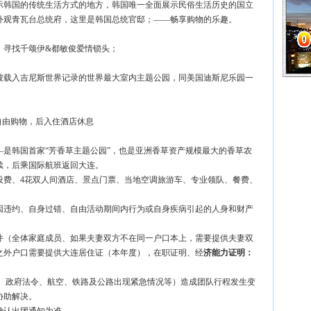
展示韩国的传统生活方式的地方，韩国唯一全面展示民俗生活历史的国立
）外观青瓦台总统府，这里是韩国总统官邸；——畅享购物的乐趣。
）寻找千颂伊&都敏俊爱情锁头；
被载入吉尼斯世界记录的世界最大室内主题公园，同美国迪斯尼乐园一
自由购物，后入住酒店休息
是韩国首家“芳香草主题公园”，也是亚洲香草资产规模最大的香草农
续，后乘国际航班返回大连。
设费、4花双人间酒店、景点门票、当地空调旅游车、专业领队、餐费、
因违约、自身过错、自由活动期间内行为或自身疾病引起的人身和财产
件（全体家庭成员、如果夫妻双方不在同一户口本上，需要提供夫妻双
之外户口需要提供大连居住证（本年度），在职证明、经
济能力证明：
势、政府法令、航空、铁路及公路出现紧急情况等）造成团队行程发生变
协助解决。