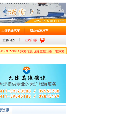
大连长途汽车
烟台长途汽车
旅客问答
在线订票
9622988！旅游信息:现隆重推出泰一地旅游包机特价,火爆预定中……报名热线15712393
荐资讯