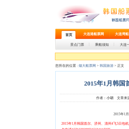
大连港船票网
大连湾船
首页
景点门票
乘船须知
大连
您所在的位置 :
烟大船票网
>
韩国旅游
> 正文
2015年1月韩
作者：
小胡
文章来源
2015年
2015年1月韩国首尔、济州、清州4飞5日包机游