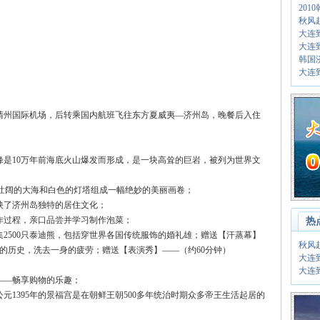
20
秋风
大连
大连
韩国
大连
清州国际机场，后转乘国内航班飞往东方夏威夷—济州岛，晚餐后入住
峰是10万年前海底火山爆发而形成，是一块高耸的巨岩，被列为世界文
地，由壮阔的大海和白色的灯塔组成一幅绝妙的美丽画卷；
映了济州岛独特的居住文化；
作过程，亲口品尝并学习制作泡菜；
热
集2500只泰迪熊，包括穿世界各国传统服饰的婚礼雄；赠送【汗蒸幕】
秋风
右的历史，洗去一身的疲劳；赠送【表演秀】——（约60分钟）
大连
大连
——畅享购物的乐趣；
元1395年的景福宫是在朝鲜王朝500多年统治时期众多帝王生活起居的