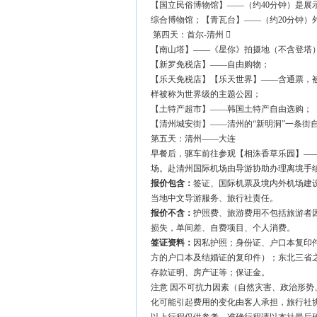
【国立民俗博物馆】——（约40分钟）是
综合博物馆；【青瓦台】——（约20分钟
第四天：首尔-清州 
【南山塔】——《星你》拍摄地（不含登塔
【新罗免税店】——自由购物；
【乐天免税店】【乐天世界】——含通票，
样被称为世界级的主题公园；
【土特产超市】——韩国土特产自由选购；
【清州城安街】——清州的“新明洞”一条街
第五天：清州——大连
早餐后，驱车前往参观【相洙香草乐园】——
场。赴清州国际机场由导游协助办理离境手
报价包含：
签证、国际机票及境内外机场建
当地中文导游服务、旅行社责任。
报价不含：
护照费、旅游费用不包括旅游者
损失，单间差、自费项目、个人消费。
签证资料：
因私护照；身份证、户口本复印
方的户口本及结婚证的复印件）；东北三省
存款证明、房产证等；保证金。
注意 因不可抗力因素（自然灾害、政治形
化可能引起费用的变化由客人承担，旅行社