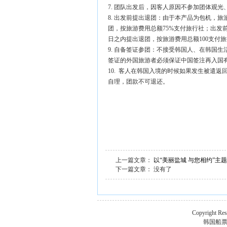
7. 团队出发后，因客人原因不参加团体观
8. 出发前提出退团：由于本产品为包机，
团，按旅游费用总额75%支付旅行社；出发
日之内提出退团，按旅游费用总额100支付
9. 自备签证参团：不接受韩国人、在韩国生
签证的外国旅游者必须保证中国签注再入国
10. 客人在韩国入境的时候如果发生被遣
自理，团款不可退还。
上一篇文章：
以“美丽盐城 与您相约”主
下一篇文章： 没有了
Copyright 
韩国船票机