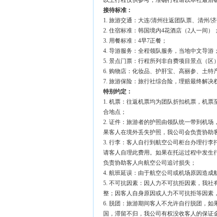
以上行程仅供参考，准确行程请以本社最后
接待标准：
1. 旅游交通：大连/清州往返团队票、清州
2. 住宿标准：韩国境内4花酒店（2人一间）
3. 用餐标准：4早7正餐；
4. 导游服务：全程领队服务，当地中文导游
5. 景点门票：行程所列非自费项目景点（区
6. 购物店：化妆品、护肝宝、高丽参、土特
7. 旅游保险：旅行社综合险，理赔最终解
特别约定：
1. 机票：往返机票均为团队折扣机票，机
合地点；
2. 证件：旅游者的护照由领队统一带到机
果客人在境外丢失护照，我公司会负责协助
3. 行李：客人自行到航空公司柜台办理行李
请客人自理此费用。如果在托运过程中发生
负责协助客人向航空公司追讨损失；
4. 航班延误：由于航空公司或机场原因造
5. 不可抗因素：因人力不可抗拒因素，我
整；因客人自身原因或人力不可抗拒等因素
6. 脱团：旅游期间客人不允许自行脱团，
国，滞留不归，我公司有权没收客人的保证