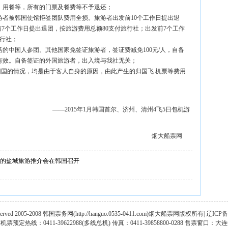
光、用餐等，所有的门票及餐费等不予退还；
旅游者被韩国使馆拒签团队费用全损。旅游者出发前10个工作日提出退
前7个工作日提出退团，按旅游费用总额80支付旅行社；出发前7个工作
旅行社；
活的中国人参团。其他国家免签证旅游者，签证费减免100元/人，自备
有效。自备签证的外国旅游者，出入境与我社无关；
返回国的情况，均是由于客人自身的原因，由此产生的归国飞 机票等费用
——2015年1月韩国首尔、济州、清州4飞5日包机游
烟大船票网
题的盐城旅游推介会在韩国召开
Reserved 2005-2008 韩国票务网(http://hanguo.0535-0411.com)烟大船票网版权所有| 辽ICP备
票预定热线：0411-39622988(多线总机) 传真：0411-39858800-0288 售票窗口：